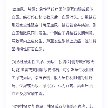
(2)血尿、脓尿：急性肾绞痛常伴显著肉眼或镜下
血尿。结石停止移动数天后，血尿消失。少数结石
引发完全性阻塞时可无血尿。结石若合并感染，则
血尿和脓尿同时发生。个别由于肾结石长期刺激，
导致肾内上皮化生，芦至发生磷状上皮癌，这时将
呈持续性厉害血尿。
(3)急性梗阻性少尿、无尿：独肾(对侧肾缺如或无
功能)患者或双侧输尿管结石，可引发急性梗阻性
少尿或无尿。临床表明，般为急性梗阻侧肾区疼
痛、少尿或无尿、尿毒症、心力衰竭、高血压;高
血钾及厉害酸中毒。
(4)慢性肾功能衰竭：独肾或双侧肾结石患者，若