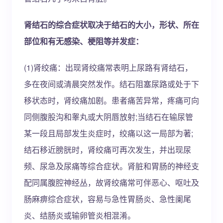
肾结石的综合症状取决于结石的大小，形状、所在
部位和有无感染、梗阻等并发症：
(1)肾绞痛：出现肾绞痛常表明上尿路有肾结石，
多在夜间或清晨突然发作。结石阻塞尿路或处于下
移状态时，肾绞痛加剧。患者痛苦异常，疼痛可向
同侧腹股沟和睾丸或大阴唇放射;当结石在输尿管
某一段且局部发生炎症时，绞痛以这一局部为著;
结石移近膀胱时，肾绞痛可再次发生，并出现尿
频、尿急及尿痛等综合症状。肾脏和胃肠的神经支
配同属腹腔神经丛，故肾绞痛常可伴恶心、呕吐及
肠麻痹综合症状，容易与急性胃肠炎、急性阑尾
炎、结肠炎或输卵管炎相混淆。