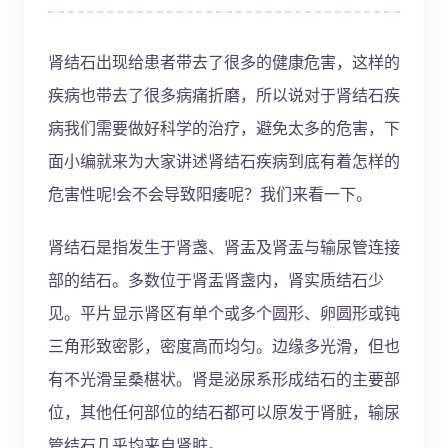
肾结石出现给患者带去了很多的健康危害，这样的
疾病也带去了很多病痛折磨，所以说对于肾结石疾
病我们需要做好科学的治疗，避免太多的危害，下
面小编就来为大家讲述肾结石疾病到底有着怎样的
危害性呢!会不会导致阳痿呢？我们来看一下。
肾结石是指发生于肾盏、肾盂及肾盂与输尿管连接
部的结石。多数位于肾盂肾盏内，肾实质结石少
见。平片显示肾区有单个或多个圆形、卵圆形或钝
三角形致密影，密度高而均匀。边缘多光滑，但也
有不光滑呈桑椹状。肾是泌尿系形成结石的主要部
位，其他任何部位的结石都可以原发于肾脏，输尿
管结石几乎均来自肾脏。