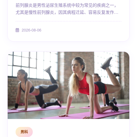
前列腺炎是男性泌尿生殖系统中较为常见的疾病之一，
尤其是慢性前列腺炎，因其病程迁延、容易反复发作的
特点，给不少患者带来了长期困扰。许多患者在经历初
次治疗后症状有所缓解，但过一段时间又出现尿频、尿
2026-08-06
痛、会阴不适等表现，反复就医却始终难以彻底摆脱。
面对前列腺炎反复发作的情况，科学规范的用药策略与
系统的日常护理缺一不可。本文将从疾病认知、反复发
作的原因、规范治疗原则、日常养护方法等多个维度进
行详细阐述，帮助...
男科