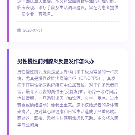
这一困扰至关重要。本文将全面解析早泄的病理机制、
临床表现、诊疗手段及生活调理建议，旨在为患者提供
一份专业、客观且...
2026-07-31
男性慢性前列腺炎反复发作怎么办
男性慢性前列腺炎是泌尿外科门诊中极为常见的一种疾
病，尤其是慢性盆腔疼痛综合征（CP/CPPS），其发
病率在男性泌尿系统疾病中位居首位。对于许多患者而
言，最令人沮丧的莫过于“反复发作”。治疗一段时间后
症状缓解，一旦遇到诱因（如饮酒、久坐、受凉、过度
劳累或情绪波动）便卷土重来。这不仅给患者的身体带
来痛苦，更对其心理健康和日常生活造成了严重影响。
面对这一顽疾，患者往往感到焦虑和无助。本文将从医
学专业的角...