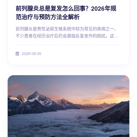
前列腺炎总是复发怎么回事？2026年规
范治疗与预防方法全解析
前列腺炎是男性泌尿生殖系统中较为常见的疾病之一，
不少患者在经历治疗后仍会面临反复发作的困扰。这
种"好了又犯"的现象不仅影响生活质量，还容易让人产生
焦虑情绪。事实上，前列腺炎复发并非无迹可寻，了解
2026-08-05
其背后的原因、掌握规范的治疗思路以及科学的预防方
法，对于控制病情、减少复发具有重要意义。本文将从
疾病本质、复发机制、规范诊疗、日常调护等多个维度
进行系统解析，帮助读者建立对复发性前列腺炎的全面
认知。 前...